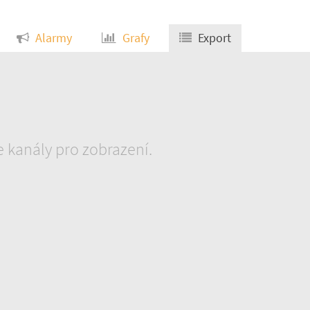
Alarmy
Grafy
Export
e kanály pro zobrazení.