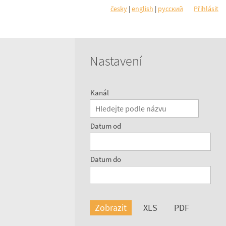
česky
|
english
|
pусский
Přihlásit
Nastavení
Kanál
Datum od
Datum do
Zobrazit
XLS
PDF